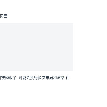
l页面
m树被修改了, 可能会执行多次布局和渲染 往