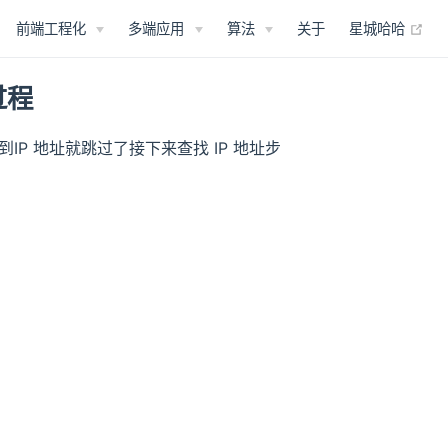
(op
前端工程化
多端应用
算法
关于
星城哈哈
过程
找到IP 地址就跳过了接下来查找 IP 地址步