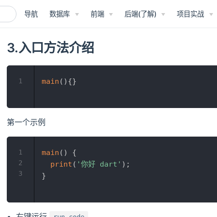
导航
数据库
前端
后端(了解)
项目实战
3.入口方法介绍
1
main
(
)
{
}
第一个示例
1
main
(
)
{
2
print
(
'你好 dart'
)
;
3
}
右键运行